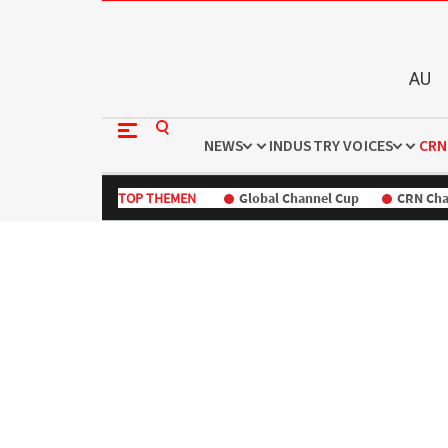
AU
NEWS
INDUSTRY VOICES
CRN
TOP THEMEN
Global Channel Cup
CRN Cha