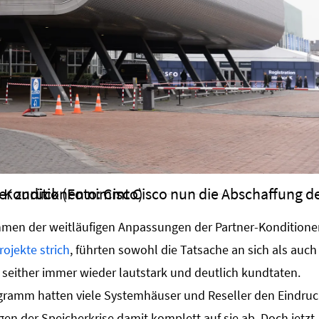
g für Compute-Produkte wieder zurück (Foto: Cisco)
hmen der weitläufigen Anpassungen der Partner-Konditione
ojekte strich
, führten sowohl die Tatsache an sich als auch
 seither immer wieder lautstark und deutlich kundtaten.
amm hatten viele Systemhäuser und Reseller den Eindruc
n der Speicherkrise damit komplett auf sie ab. Doch jetzt