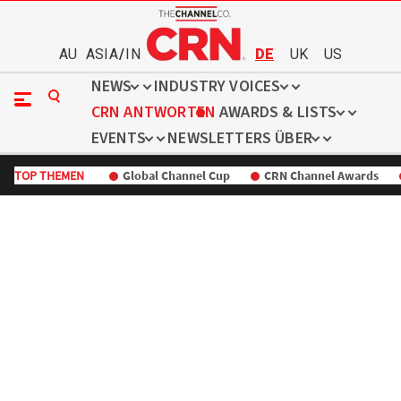
AU
ASIA
/
IN
DE
UK
US
NEWS
INDUSTRY VOICES
CRN ANTWORTEN
AWARDS & LISTS
EVENTS
NEWSLETTERS
ÜBER
TOP THEMEN
Global Channel Cup
CRN Channel Awards