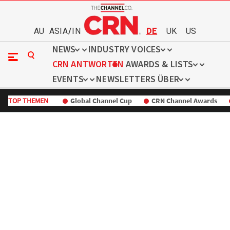
AU
ASIA
/
IN
DE
UK
US
NEWS
INDUSTRY VOICES
CRN ANTWORTEN
AWARDS & LISTS
EVENTS
NEWSLETTERS
ÜBER
TOP THEMEN
Global Channel Cup
CRN Channel Awards