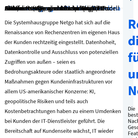
Auf der Kunden- und Partnermesse
Discover vergangene Woche in Barcelona
skizzierte HPE, wie sich das von CEO Antonio Neri angestoßene "Projekt" Greenlake von einem ursprünglichen Finanzierungs- und Consumption-Modell zu einer umfassenden Architektur-Plattform (Layer) entwickelt hat (Foto: CRN)
R
Die Systemhausgruppe Netgo hat sich auf die
Renaissance von Rechenzentren im eigenen Haus
d
der Kunden rechtzeitig eingestellt. Datenhoheit,
Datenkontrolle und Ausschluss von potenziellen
f
Zugriffen von außen – seien es
u
Bedrohungsakteure oder staatlich angeordnete
Maßnahmen gegen Kundeninfrastrukturen vor
N
allem US-amerikanischer Konzerne: KI,
geopolitische Risiken und teils auch
Die
Kostenbetrachtungen haben zu einem Umdenken
bes
Nach
bei Kunden der IT-Dienstleister geführt. Die
Gesc
Bereitschaft auf Kundenseite wächst, IT wieder
Feat