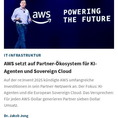
IT-INFRASTRUKTUR
AWS setzt auf Partner-Ökosystem für KI-
Agenten und Sovereign Cloud
Auf der re:Invent 2025 kündigte AWS umfangreiche
Investitionen in sein Partner-Netzwerk an. Der Fokus: KI-
Agenten und die European Sovereign Cloud. Das Versprechen:
Für jeden AWS-Dollar generieren Partner sieben Dollar
Umsatz.
Dr. Jakob Jung