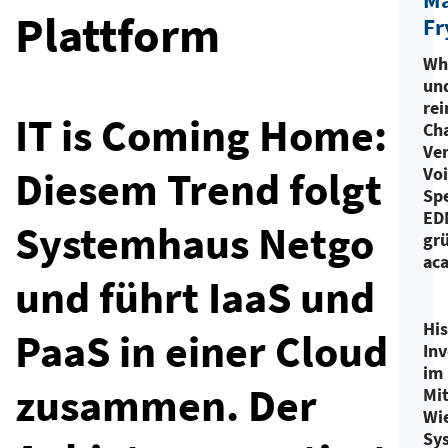
Ma
Plattform
Fr
Wh
un
rei
IT is Coming Home:
Ch
Ver
Diesem Trend folgt
Vo
Spe
ED
Systemhaus Netgo
gr
aca
und führt IaaS und
His
PaaS in einer Cloud
Inv
im
zusammen. Der
Mit
Wi
Sy