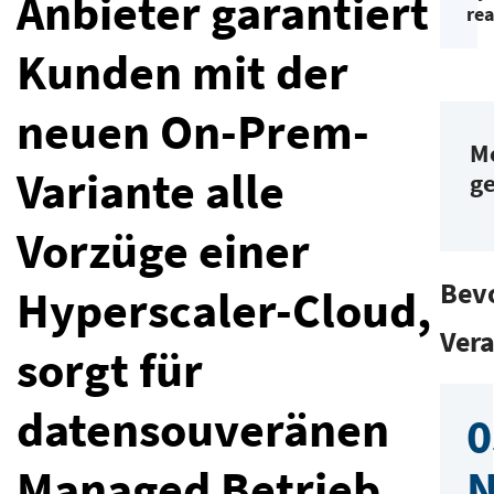
Anbieter garantiert
rea
Kunden mit der
neuen On-Prem-
Me
Variante alle
g
Vorzüge einer
Bev
Hyperscaler-Cloud,
Ver
sorgt für
datensouveränen
0
Managed Betrieb.