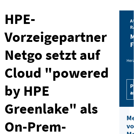
HPE-
A
R
Vorzeigepartner
M
F
Netgo setzt auf
Her
Cloud "powered
by HPE
P
a
Greenlake" als
M
On-Prem-
v