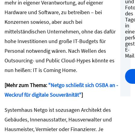
und
mehr in eigener Verantwortung, auf eigener
Fot
Hardware und Software, zu betreiben – bei
des
Tag
Konzernen sowieso, aber auch bei
in
eine
mittelständischen Unternehmen, ohne das dafür
perf
hohe Investitionen und große IT-Budgets für
gest
E-
Personal notwendig wären. Nach Wellen des
Mail
Outsourcing- und Public Cloud-Hypes könnte es
nun heißen: IT is Coming Home.
[Mehr zum Thema:
"Netgo schließt sich OSBA an -
Weckruf für digitale Souveränität"
]
Systemhaus Netgo ist sozusagen Architekt des
Gebäudes, Innenausstatter, Hausverwalter und
Hausmeister, Vermieter oder Finanzierer. Je