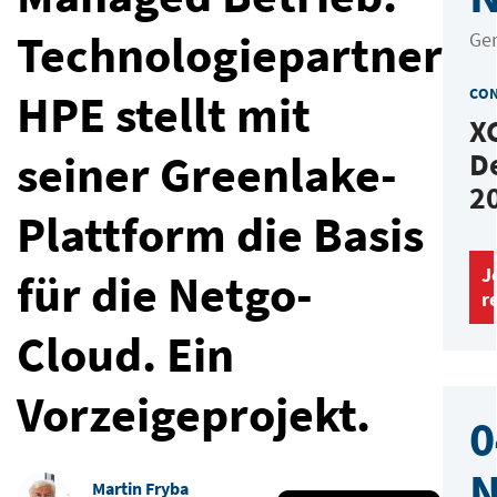
Technologiepartner
Ge
CO
HPE stellt mit
X
seiner Greenlake-
D
2
Plattform die Basis
J
für die Netgo-
r
Cloud. Ein
Vorzeigeprojekt.
0
Martin Fryba