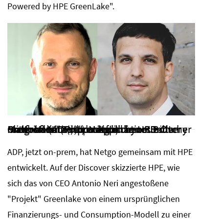
Powered by HPE GreenLake".
Matthias Nitz (re.) und Johannes Böttcher rechnen bei mittelständischen Kunden mit großem Zuspruch für die neue On-Prem-Variante ihrer Application Delivery Platform (ADP), "powered by HPE Greenlake” (Foto: Netgo)
ADP, jetzt on-prem, hat Netgo gemeinsam mit HPE
entwickelt. Auf der Discover skizzierte HPE, wie
sich das von CEO Antonio Neri angestoßene
"Projekt" Greenlake von einem ursprünglichen
Finanzierungs- und Consumption-Modell zu einer