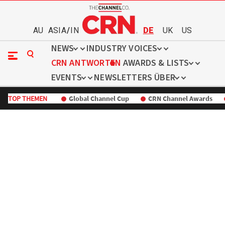
AU
ASIA
/
IN
DE
UK
US
NEWS
INDUSTRY VOICES
CRN ANTWORTEN
AWARDS & LISTS
EVENTS
NEWSLETTERS
ÜBER
TOP THEMEN
Global Channel Cup
CRN Channel Awards