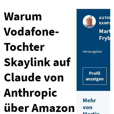
Warum
AUTOR 
RAMPEN
Vodafone-
Marti
Fryba
Tochter
Herausgeber
Skaylink auf
Claude von
Profil
anzeigen
Anthropic
Mehr
über Amazon
von