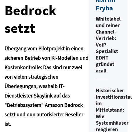
Martin
Bedrock
Fryba
Whitelabel
setzt
und reiner
Channel-
Vertrieb:
VoiP-
Übergang vom Pilotprojekt in einen
Spezialist
EDNT
sicheren Betrieb von KI-Modellen und
gründet
Kostenkontrolle: Das sind nur zwei
acall
von vielen strategischen
Überlegungen, weshalb IT-
Historischer
Dienstleister Skaylink auf das
Investitionssta
im
"Betriebssystem" Amazon Bedrock
Mittelstand:
setzt und nun autorisierter Reseller
Wie
Systemhäuser
ist.
reagieren