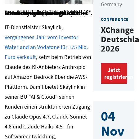
Germany
"Der echte Mehrwert von KI entsteht nicht im Testlabor, sondern dort, wo sie zuverlässig im Alltag eines Unternehmens integriert wird". Frank Strecker, seit 2023 Chef von Skaylink (Foto: Skaylink)
CONFERENCE
IT-Dienstleister Skaylink,
XChange
vergangenes Jahr vom Investor
Deutschl
2026
Waterland an Vodafone für 175 Mio.
Euro verkauft
, setzt beim Betrieb von
Claude des KI-Anbieters Anthropic
Jetzt
auf Amazon Bedrock über die AWS-
registrieren
Plattform. Damit bietet Skaylink in
seiner BU "AI & Cloud" seinen
Kunden einen strukturierten Zugang
04
zu Claude Opus 4.7, Claude Sonnet
Nov
4.6 und Claude Haiku 4.5 - für
Softwareentwicklung,