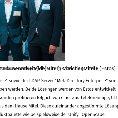
lexander Seyferth (Estos), Günter Scholz und Markus Henk (beide Mitel), Christian Zinke (Estos)
ise" sowie der LDAP-Server "MetaDirectory Enterprise" von
orben werden. Beide Lösungen werden von Estos entwickelt
kunden profitieren folglich von einer aus Telefonanlage, CTI
us dem Hause Mitel. Diese aufeinander abgestimmte Lösun
uktpalette wie beispielsweise der Unify "OpenScape