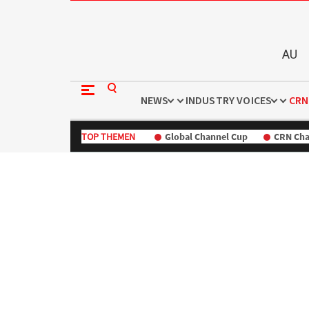
AU
NEWS
INDUSTRY VOICES
CRN
TOP THEMEN
Global Channel Cup
CRN Cha