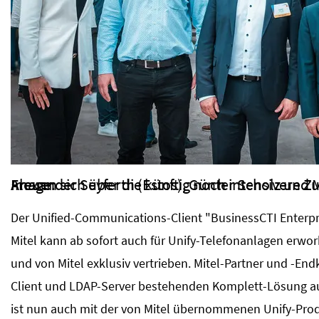
Image:
Freuen sich über die künftig noch intensivere Zusammenarbeit (v.l.): Ilona Masche (Mitel), A
Der Unified-Communications-Client "BusinessCTI Enterpr
Mitel kann ab sofort auch für Unify-Telefonanlagen erw
und von Mitel exklusiv vertrieben. Mitel-Partner und -End
Client und LDAP-Server bestehenden Komplett-Lösung a
ist nun auch mit der von Mitel übernommenen Unify-Prod