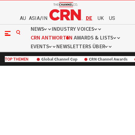
AU
ASIA
/
IN
DE
UK
US
NEWS
INDUSTRY VOICES
CRN ANTWORTEN
AWARDS & LISTS
EVENTS
NEWSLETTERS
ÜBER
TOP THEMEN
Global Channel Cup
CRN Channel Awards