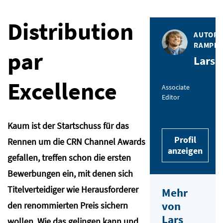
Distribution
AUTOR 
RAMPEN
par
Lars 
Excellence
Associate
Editor
Kaum ist der Startschuss für das
Profil
Rennen um die CRN Channel Awards
anzeigen
gefallen, treffen schon die ersten
Bewerbungen ein, mit denen sich
Titelverteidiger wie Herausforderer
Mehr
von
den renommierten Preis sichern
Lars
wollen. Wie das gelingen kann und