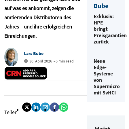
Bube
auf was es ankommt, zeigen die
Exklusiv:
amtierenden Distributoren des
HPE
Jahres – und ihre erfolgreichen
bringt
Preisgarantien
Einreichungen.
zurück
Lars Bube
Neue
30. April 2026
• 6 min read
Edge-
Systeme
von
Supermicro
mit SvHCI
Teilen
Meist