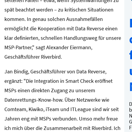
seltenen Fällen – etwa, wenn Systemwarnungen zu
spät beachtet werden – zu kritischen Situationen
kommen. In genau solchen Ausnahmefällen
ermöglicht die Kooperation mit Data Reverse einen
klar definierten, schnellen Handlungsweg für unsere
MSP-Partner," sagt Alexander Eiermann,
Geschäftsführer Riverbird.
Jan Bindig, Geschäftsführer von Data Reverse,
ergänzt: "Die Integration in Smart Check eröffnet
MSPs einen direkten Zugang zu unserem
Datenrettungs-Know-how. Über Netzwerke wie
D
Comteam, Kiwiko, iTeam und ITLeague sind wir seit
b
N
Jahren eng mit MSPs verbunden. Umso mehr freue
G
F
ich mich über die Zusammenarbeit mit Riverbird. Ich