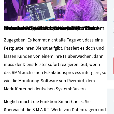
Kann neben dem Flatrate-Modell mit einem technischen USP aufwarten: Smart Check inklusive Eskalationsmanagement für Datenrettung: Riverbird-Geschäftsführer Alexander Eiermann (Foto: CRN)
Zugegeben: Es kommt nicht alle Tage vor, dass eine
Festplatte ihren Dienst aufgibt. Passiert es doch und
lassen Kunden von einem ihre IT überwachen, dann
muss der Dienstleister sofort reagieren. Gut, wenn
das RMM auch einen Eskalationsprozess intergiert, so
wie die Monitoring-Software von Riverbird, dem
Marktführer bei deutschen Systemhäusern.
Möglich macht die Funktion Smart Check. Sie
überwacht die S.M.A.R.T.-Werte von Datenträgern und