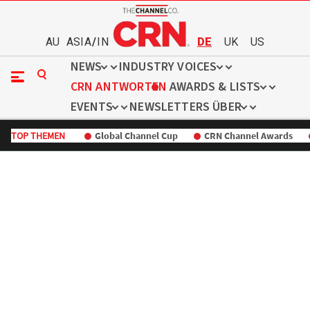
AU
ASIA
/
IN
DE
UK
US
NEWS
INDUSTRY VOICES
CRN ANTWORTEN
AWARDS & LISTS
EVENTS
NEWSLETTERS
ÜBER
TOP THEMEN
Global Channel Cup
CRN Channel Awards