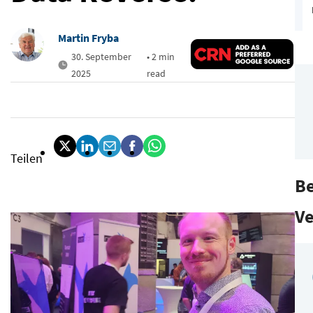
Martin Fryba
30. September
• 2 min
2025
read
Teilen
B
Ve