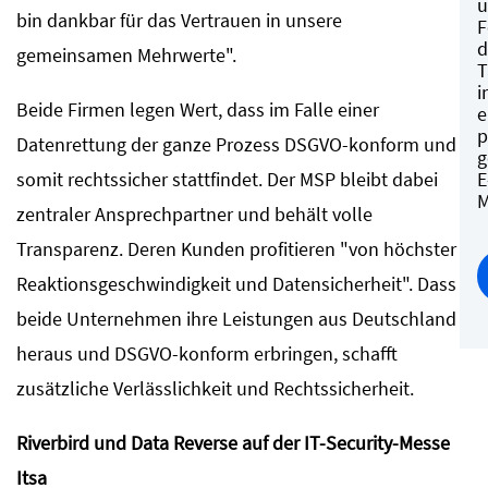
u
bin dankbar für das Vertrauen in unsere
F
d
gemeinsamen Mehrwerte".
T
i
Beide Firmen legen Wert, dass im Falle einer
e
p
Datenrettung der ganze Prozess DSGVO-konform und
g
E
somit rechtssicher stattfindet. Der MSP bleibt dabei
M
zentraler Ansprechpartner und behält volle
Transparenz. Deren Kunden profitieren "von höchster
Reaktionsgeschwindigkeit und Datensicherheit". Dass
beide Unternehmen ihre Leistungen aus Deutschland
heraus und DSGVO-konform erbringen, schafft
zusätzliche Verlässlichkeit und Rechtssicherheit.
Riverbird und Data Reverse auf der IT-Security-Messe
Itsa