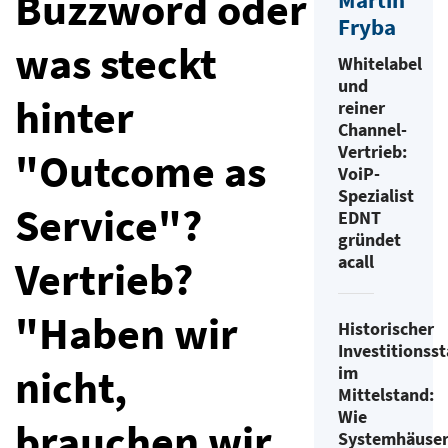
Buzzword oder
Martin
Fryba
was steckt
Whitelabel
und
hinter
reiner
Channel-
Vertrieb:
"Outcome as
VoiP-
Spezialist
Service"?
EDNT
gründet
acall
Vertrieb?
"Haben wir
Historischer
Investitionss
nicht,
im
Mittelstand:
Wie
brauchen wir
Systemhäuse