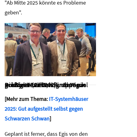
"Ab Mitte 2025 könnte es Probleme
geben".
Die Synaxon-Vorstände Mark Schröder (CEO, li.) und Miguel Rodriguez ziehen für Europas größte IT-Verbundgruppe ein positives Fazit 2024
[Mehr zum Thema:
IT-Systemhäuser
2025: Gut aufgestellt selbst gegen
Schwarzen Schwan
]
Geplant ist ferner, dass Egis von den