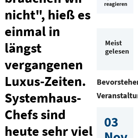
reagieren
nicht", hieß es
einmal in
Meist
längst
gelesen
vergangenen
Luxus-Zeiten.
Bevorstehe
Systemhaus-
Veranstalt
Chefs sind
03
heute sehr viel
Nov