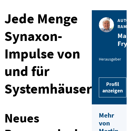
Jede Menge
AUTOR
RAMP
Synaxon-
Mart
Fry
Impulse von
Herausgeber
und für
Systemhäuser
Profil
anzeigen
Neues
Mehr
von