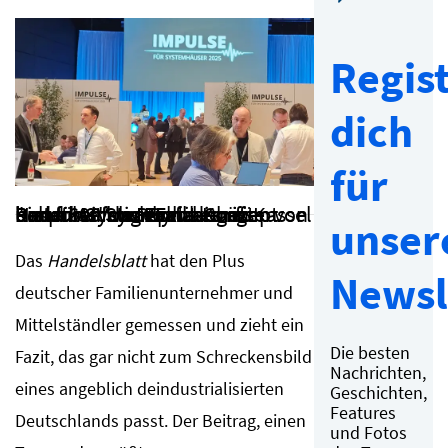
Regist
dich
für
Rund 600 Systemhausgäste haben Anfang April die "Impulse" von Synaxon in Kassel besucht. Von Praktikern für Praktiker: das Event-Konzept bietet reichlich Erfahrungen von und für Systemhaus-Chefs
unser
Das
Handelsblatt
hat den Plus
Newsl
deutscher Familienunternehmer und
Mittelständler gemessen und zieht ein
Die besten
Fazit, das gar nicht zum Schreckensbild
Nachrichten,
eines angeblich deindustrialisierten
Geschichten,
Features
Deutschlands passt. Der Beitrag, einen
und Fotos