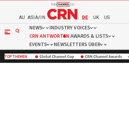
AU
ASIA
/
IN
DE
UK
US
NEWS
INDUSTRY VOICES
CRN ANTWORTEN
AWARDS & LISTS
EVENTS
NEWSLETTERS
ÜBER
TOP THEMEN
Global Channel Cup
CRN Channel Awards