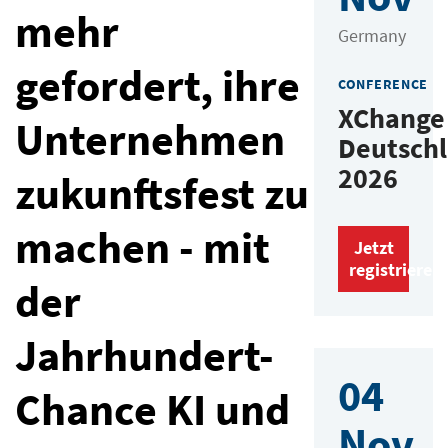
mehr
Germany
gefordert, ihre
CONFERENCE
XChange
Unternehmen
Deutsch
2026
zukunftsfest zu
machen - mit
Jetzt
registrieren
der
Jahrhundert-
04
Chance KI und
Nov