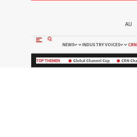
AU
NEWS
INDUSTRY VOICES
CRN
TOP THEMEN
Global Channel Cup
CRN Cha