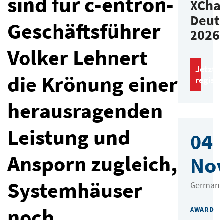
sind für c-entron-
XCh
Deut
Geschäftsführer
2026
Volker Lehnert
Jetzt
die Krönung einer
regist
herausragenden
Leistung und
04
Ansporn zugleich,
No
Systemhäuser
German
noch
AWARD