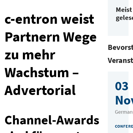
Meist
c-entron weist
geles
Partnern Wege
Bevors
zu mehr
Verans
Wachstum –
03
Advertorial
No
German
Channel-Awards
CONFER