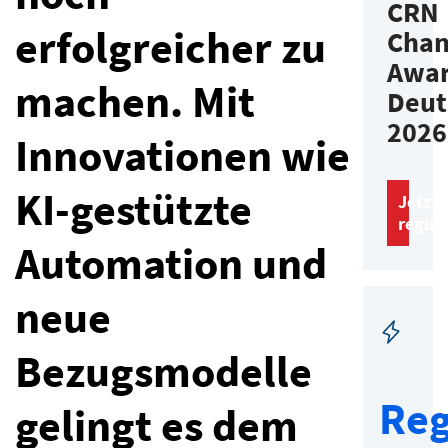
CRN
erfolgreicher zu
Chan
Awa
machen. Mit
Deut
2026
Innovationen wie
KI-gestützte
Jetzt
regist
Automation und
neue
Bezugsmodelle
Reg
gelingt es dem