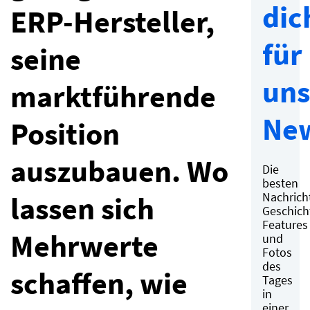
dic
ERP-Hersteller,
für
seine
uns
marktführende
New
Position
auszubauen. Wo
Die
besten
Nachrich
lassen sich
Geschich
Features
Mehrwerte
und
Fotos
des
schaffen, wie
Tages
in
einer