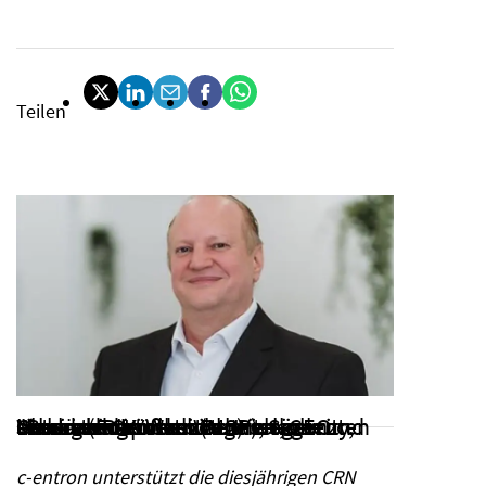
Teilen
"Besonders in den Bereichen Managed Services (MSP), Security, Cloud und Künstliche Intelligenz sehen wir großes Wachstumspotenzial. Wir wollen unseren Partnern Wege weisen und sie stärker in Wachstumssegmenten einbinden". Volker Lehnert, CEO c-entron (Foto: c-entron)
c-entron unterstützt die diesjährigen CRN