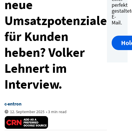
neue
perfekt
gestalte
Umsatzpotenziale
E-
Mail.
für Kunden
Hol
heben? Volker
Lehnert im
Interview.
c-entron
12. September 2025
• 3 min read