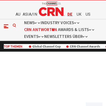
AU
ASIA
/
IN
DE
UK
US
NEWS
INDUSTRY VOICES
CRN ANTWORTEN
AWARDS & LISTS
EVENTS
NEWSLETTERS
ÜBER
TOP THEMEN
Global Channel Cup
CRN Channel Awards